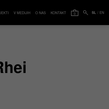
SL
EN
JEKTI
V MEDIJIH
O NAS
KONTAKT
0
Rhei