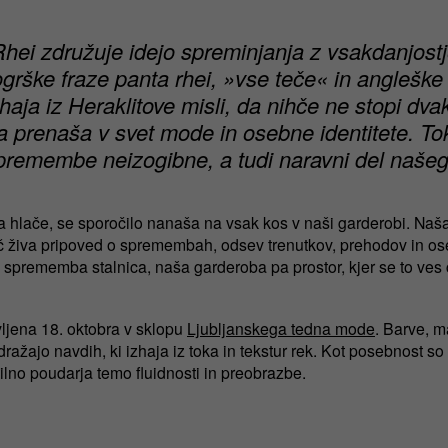
hei združuje idejo spreminjanja z vsakdanjostjo
ogrške fraze panta rhei, »vse teče« in anglešk
haja iz Heraklitove misli, da nihče ne stopi dvak
cija prenaša v svet mode in osebne identitete. T
premembe neizogibne, a tudi naravni del našeg
a hlače, se sporočilo nanaša na vsak kos v naši garderobi. Naša
č živa pripoved o spremembah, odsev trenutkov, prehodov in o
 sprememba stalnica, naša garderoba pa prostor, kjer se to ves 
vljena 18. oktobra v sklopu
Ljubljanskega tedna mode
. Barve, ma
dražajo navdih, ki izhaja iz toka in tekstur rek. Kot posebnost so
ilno poudarja temo fluidnosti in preobrazbe.