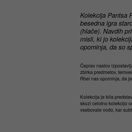
Kolekcija Pantsa R
besedna igra star
(hlače). Navdih pri
misli, ki jo kolek
opominja, da so s
Čeprav naslov izpostavlj
zbirka predmetov, temve
Rhei nas opominja, da je
Kolekcija je bila predsta
skozi celotno kolekcijo o
vsebovale vodo, kar subt