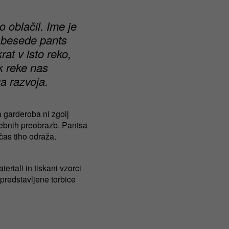
 oblačil. Ime je
e besede pants
rat v isto reko,
ok reke nas
a razvoja.
 garderoba ni zgolj
sebnih preobrazb. Pantsa
čas tiho odraža.
teriali in tiskani vzorci
 predstavljene torbice