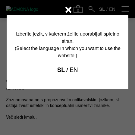
SL
EN
0
Izberite jezik, v katerem želite uporabljati spletno
Napovedujemo: nova
stran.
(Select the language in which you want to use the
kolekcija oktober 2025
website.)
SL
EN
Datum objave: julij 2025
V oktobru 2025 prihaja nova kolekcija blagovne znamke
ÆMONA.
Zaznamovana bo s prepoznavnim oblikovalskim jezikom, ki
ostaja zvest estetski in konceptualni usmeritvi znamke.
Več sledi kmalu.