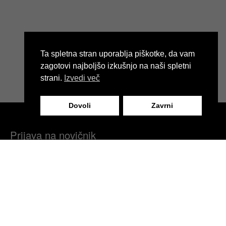
Ta spletna stran uporablja piškotke, da vam
zagotovi najboljšo izkušnjo na naši spletni
strani.
Izvedi več
Dovoli
Zavrni
Prijava na novičnik
Vabimo vas, da se prijavite na naš modni novičnik in ostanete
obveščeni o novicah naše blagovne znamke, zadnjih kolekcijah,
modnih dogodkih ter ekskluzivnih popustih.
Prijavite se zdaj in postanite del naše modne skupnosti!