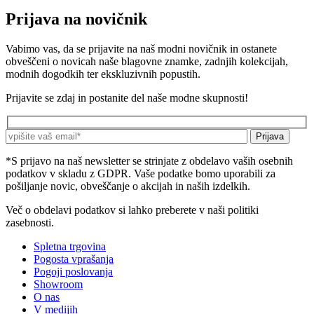
Prijava na novičnik
Vabimo vas, da se prijavite na naš modni novičnik in ostanete
obveščeni o novicah naše blagovne znamke, zadnjih kolekcijah,
modnih dogodkih ter ekskluzivnih popustih.
Prijavite se zdaj in postanite del naše modne skupnosti!
*S prijavo na naš newsletter se strinjate z obdelavo vaših osebnih
podatkov v skladu z GDPR. Vaše podatke bomo uporabili za
pošiljanje novic, obveščanje o akcijah in naših izdelkih.
Več o obdelavi podatkov si lahko preberete v naši politiki
zasebnosti.
Spletna trgovina
Pogosta vprašanja
Pogoji poslovanja
Showroom
O nas
V medijih