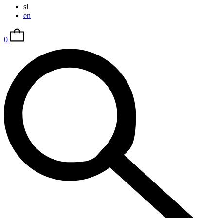
sl
en
0