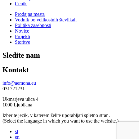
Cenik
Prodajna mesta
Vodnik po velikostnih številkah
Politika zasebnosti
Novice
Projekti
Storitve
Sledite nam
Kontakt
info@aemona.eu
031721231
Ukmarjeva ulica 4
1000 Ljubljana
Izberite jezik, v katerem želite uporabljati spletno stran.
(Select the language in which you want to use the website.)
sl
en