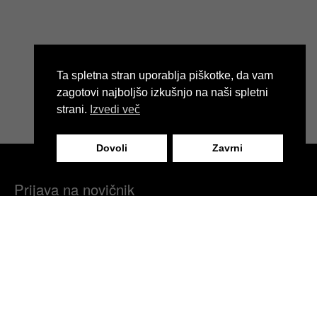
Ta spletna stran uporablja piškotke, da vam
zagotovi najboljšo izkušnjo na naši spletni
strani.
Izvedi več
Dovoli
Zavrni
Prijava na novičnik
Vabimo vas, da se prijavite na naš modni novičnik in ostanete
obveščeni o novicah naše blagovne znamke, zadnjih kolekcijah,
modnih dogodkih ter ekskluzivnih popustih.
Prijavite se zdaj in postanite del naše modne skupnosti!