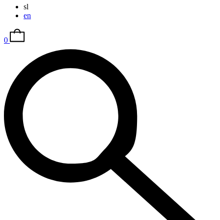
sl
en
0