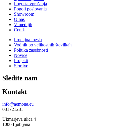
Pogosta vprašanja
Pogoji poslovanja
Showroom
O nas
V medijih
Cenik
Prodajna mesta
Vodnik po velikostnih številkah
Politika zasebnosti
Novice
Projekti
Storitve
Sledite nam
Kontakt
info@aemona.eu
031721231
Ukmarjeva ulica 4
1000 Ljubljana